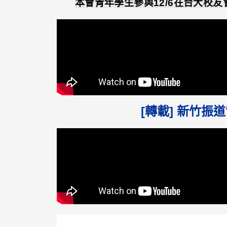
本會青年學生參與12/6在台大校
[轉載] 新竹振