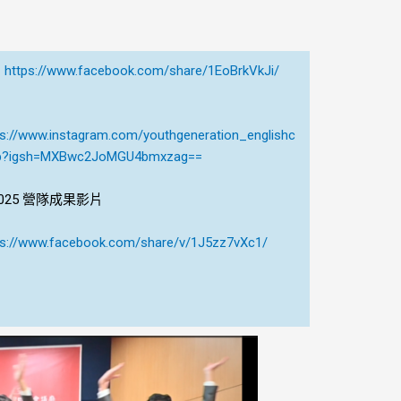
：
https://www.facebook.com/share/1EoBrkVkJi/
：
ps://www.instagram.com/youthgeneration_englishc
?igsh=MXBwc2JoMGU4bmxzag==
 2025 營隊成果影片
ps://www.facebook.com/share/v/1J5zz7vXc1/