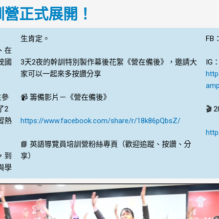
培訓營正式展開！
生肯定。
FB
、在
茂國
3天2夜的幹訓特別製作幕後花絮《營在備後》，邀請大
IG
家可以一起來多按讚分享
htt
amp
生參
📹 籌備影片－《營在備後》
了2
🎬
習熱
https://www.facebook.com/share/r/18k86pQbsZ/
htt
📘 英語導覽員培訓營粉絲專頁（歡迎追蹤、按讚、分
，到
享）
與學