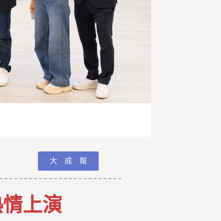
大 成 報
 熱情上演