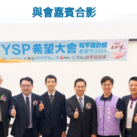
與會嘉賓合影